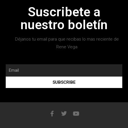
Suscribete a
nuestro boletín
Déjanos tu email para que recibas lo mas reciente de
Rene Vega
SUBSCRIBE