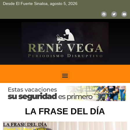
Desde El Fuerte Sinaloa, agosto 5, 2026
pinup
pin up
mostbet casino kz
bonus aviator game
1win
LA FRASE DEL DÍA