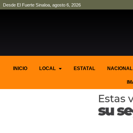
Desde El Fuerte Sinaloa, agosto 6, 2026
pinup
pin up
mostbet casino kz
bonus aviator game
1win
INICIO
LOCAL
ESTATAL
NACIONAL
IM