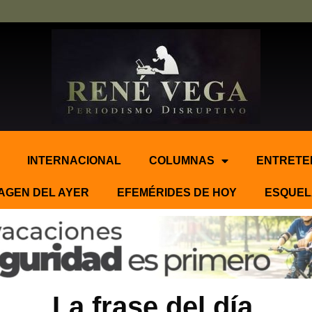
INTERNACIONAL
COLUMNAS
ENTRETE
AGEN DEL AYER
EFEMÉRIDES DE HOY
ESQUEL
La frase del día.