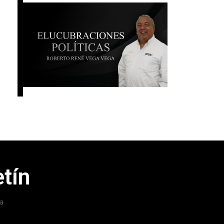
tín
a