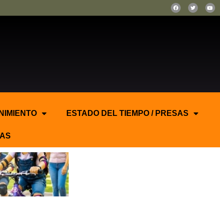
NIMIENTO
ESTADO DEL TIEMPO / PRESAS
AS