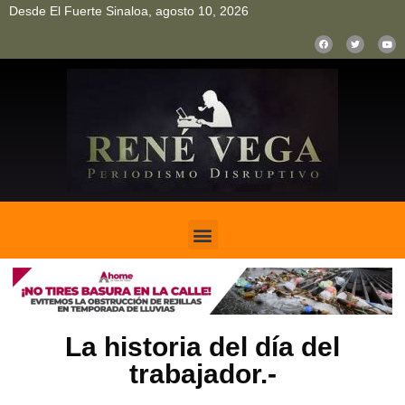
Desde El Fuerte Sinaloa, agosto 10, 2026
pinup
pin up
mostbet casino kz
bonus aviator game
1win
La historia del día del
trabajador.-