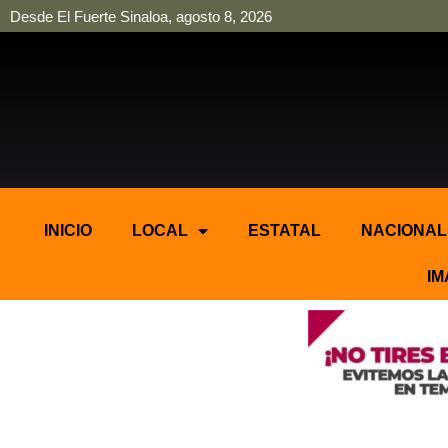
Desde El Fuerte Sinaloa, agosto 8, 2026
pinup
pin up
mostbet casino kz
bonus aviator game
1win
INICIO
LOCAL
ESTATAL
NACIONAL
IM