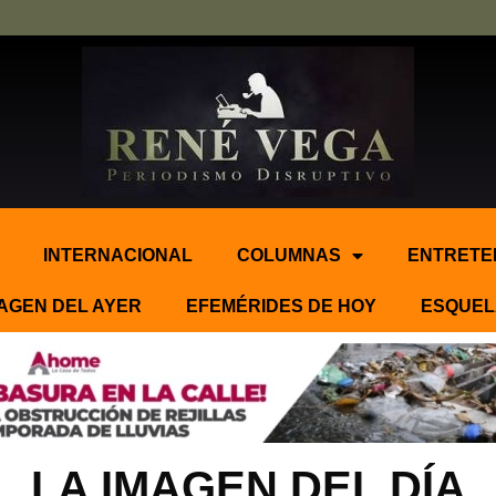
INTERNACIONAL
COLUMNAS
ENTRETE
AGEN DEL AYER
EFEMÉRIDES DE HOY
ESQUEL
LA IMAGEN DEL DÍA