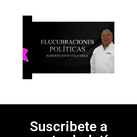
Suscribete a