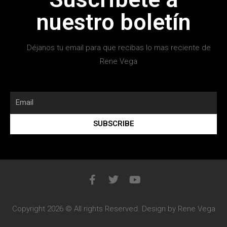
nuestro boletín
Déjanos tu email para que recibas lo mas reciente de
Rene Vega
SUBSCRIBE
Copyright 2026 © All rights Reserved. Design by Rene Vega