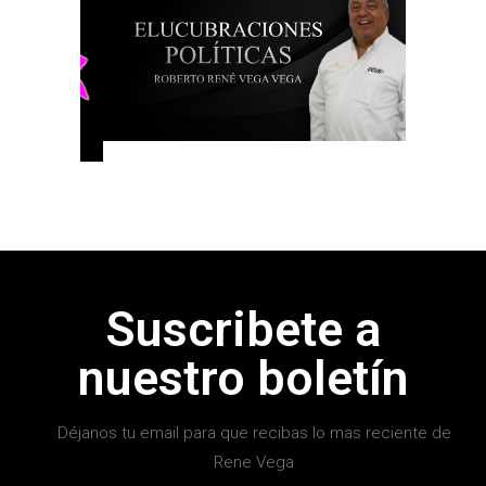
Suscribete a
nuestro boletín
Déjanos tu email para que recibas lo mas reciente de
Rene Vega