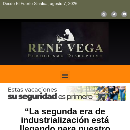
Desde El Fuerte Sinaloa, agosto 7, 2026
pinup
pin up
mostbet casino kz
bonus aviator game
1win
“La segunda era de
industrialización está
llegando para nuestro