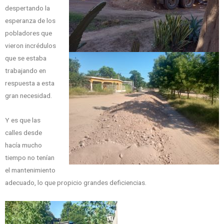
despertando la
esperanza de los
pobladores que
vieron incrédulos
que se estaba
trabajando en
respuesta a esta
gran necesidad.
Y es que las
calles desde
hacía mucho
tiempo no tenían
el mantenimiento
adecuado, lo que propicio grandes deficiencias.