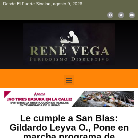
Desde El Fuerte Sinaloa, agosto 9, 2026
pinup
pin up
mostbet casino kz
bonus aviator game
1win
Le cumple a San Blas:
Gildardo Leyva O., Pone en
marcha programa de