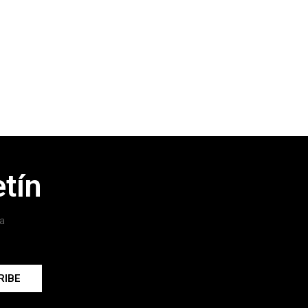
tín
a
RIBE