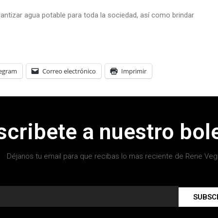
rantizar agua potable para toda la sociedad, así como brindar
legram
Correo electrónico
Imprimir
scribete a nuestro bole
Déjanos tu email para que recibas lo mas reciente de Rene Veg
SUBSC