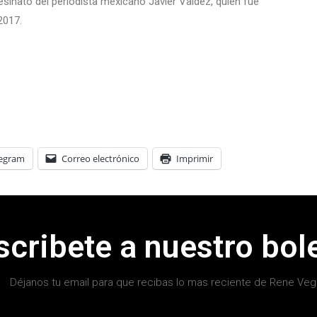
sinato del periodista mexicano Javier Valdez, quien fue
2017.
legram
Correo electrónico
Imprimir
scribete a nuestro bole
Déjanos tu email para que recibas lo mas reciente de Rene Veg