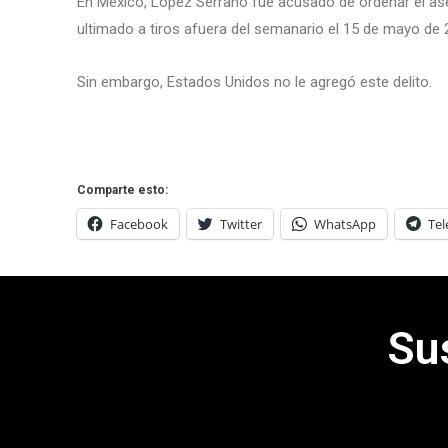
En México, López Serrano fue acusado de ordenar el ase
ultimado a tiros afuera del semanario el 15 de mayo de 
Sin embargo, Estados Unidos no le agregó este delito.
Comparte esto:
Facebook
Twitter
WhatsApp
Te
Su