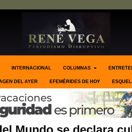
INTERNACIONAL
COLUMNAS
ENTRETE
AGEN DEL AYER
EFEMÉRIDES DE HOY
ESQUEL
del Mundo se declara cu