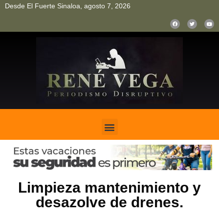
Desde El Fuerte Sinaloa, agosto 7, 2026
pinup
pin up
mostbet casino kz
bonus aviator game
1win
Limpieza mantenimiento y
desazolve de drenes.