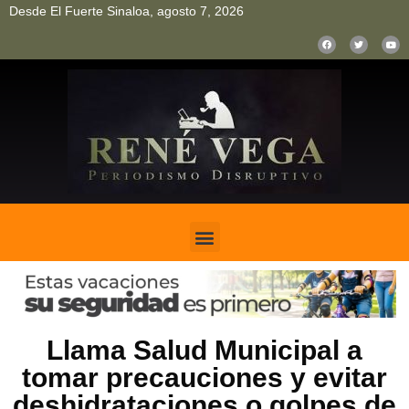
Desde El Fuerte Sinaloa, agosto 7, 2026
pinup
pin up
mostbet casino kz
bonus aviator game
1win
Llama Salud Municipal a
tomar precauciones y evitar
deshidrataciones o golpes de