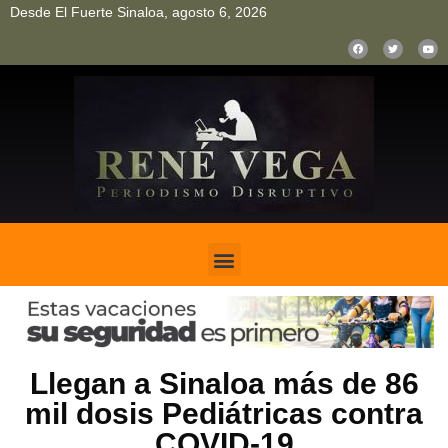
Desde El Fuerte Sinaloa, agosto 6, 2026
pinup
pin up
mostbet casino kz
bonus aviator game
1win
Llegan a Sinaloa más de 86
mil dosis Pediátricas contra
COVID-19