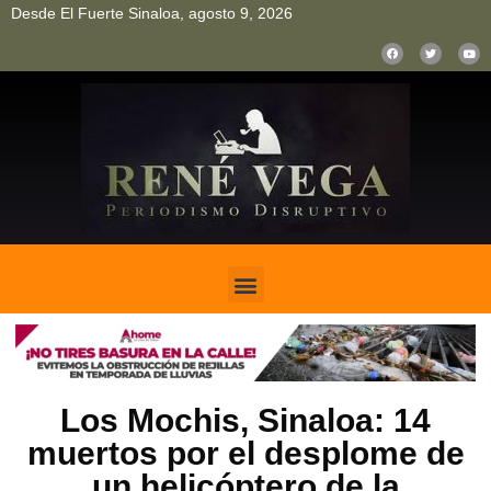
Desde El Fuerte Sinaloa, agosto 9, 2026
pinup
pin up
mostbet casino kz
bonus aviator game
1win
Los Mochis, Sinaloa: 14
muertos por el desplome de
un helicóptero de la