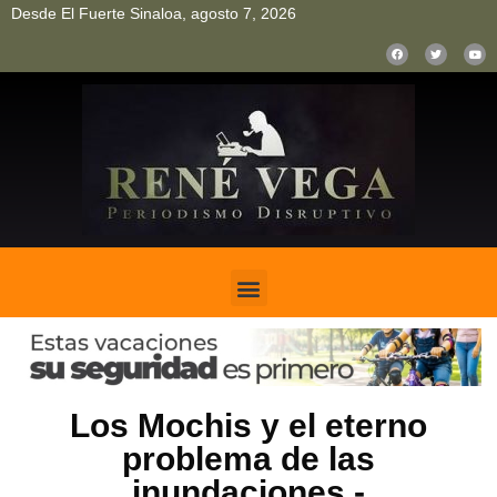
Desde El Fuerte Sinaloa, agosto 7, 2026
pinup
pin up
mostbet casino kz
bonus aviator game
1win
Los Mochis y el eterno
problema de las
inundaciones.-