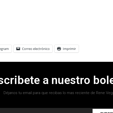
legram
Correo electrónico
Imprimir
scribete a nuestro bole
Déjanos tu email para que recibas lo mas reciente de Rene Veg