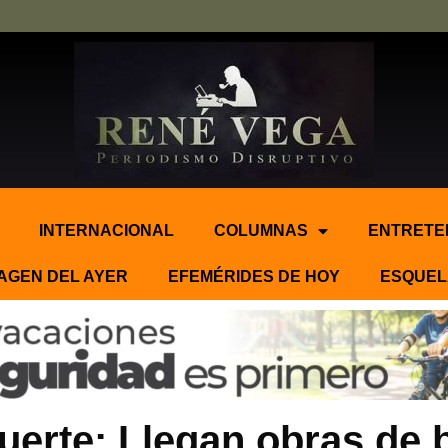
INTERNACIONAL
COLUMNAS
ENTRETE
AGEN DEL AYER
EFEMÉRIDES DE HOY
ESQUEL
erte: Llegan obras de b