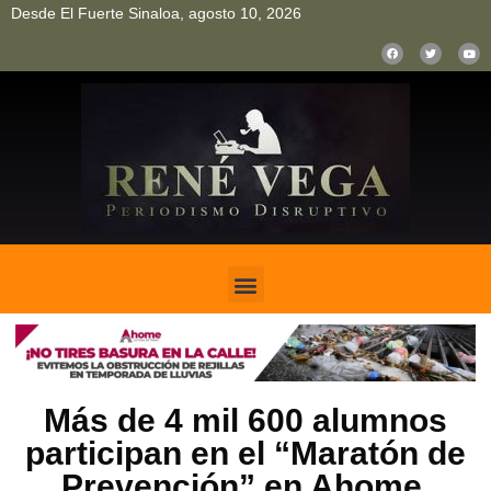
Desde El Fuerte Sinaloa, agosto 10, 2026
pinup
pin up
mostbet casino kz
bonus aviator game
1win
Más de 4 mil 600 alumnos
participan en el “Maratón de
Prevención” en Ahome.