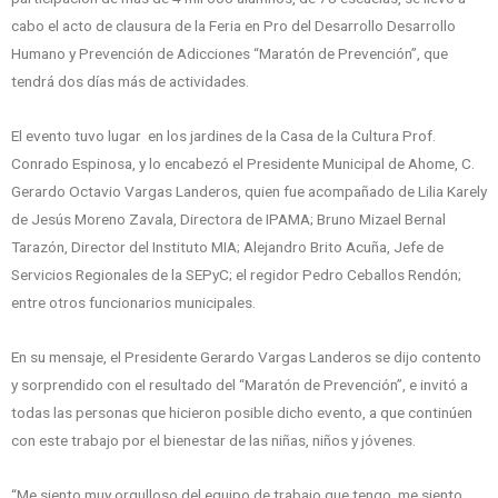
cabo el acto de clausura de la Feria en Pro del Desarrollo Desarrollo
Humano y Prevención de Adicciones “Maratón de Prevención”, que
tendrá dos días más de actividades.
El evento tuvo lugar en los jardines de la Casa de la Cultura Prof.
Conrado Espinosa, y lo encabezó el Presidente Municipal de Ahome, C.
Gerardo Octavio Vargas Landeros, quien fue acompañado de Lilia Karely
de Jesús Moreno Zavala, Directora de IPAMA; Bruno Mizael Bernal
Tarazón, Director del Instituto MIA; Alejandro Brito Acuña, Jefe de
Servicios Regionales de la SEPyC; el regidor Pedro Ceballos Rendón;
entre otros funcionarios municipales.
En su mensaje, el Presidente Gerardo Vargas Landeros se dijo contento
y sorprendido con el resultado del “Maratón de Prevención”, e invitó a
todas las personas que hicieron posible dicho evento, a que continúen
con este trabajo por el bienestar de las niñas, niños y jóvenes.
“Me siento muy orgulloso del equipo de trabajo que tengo, me siento