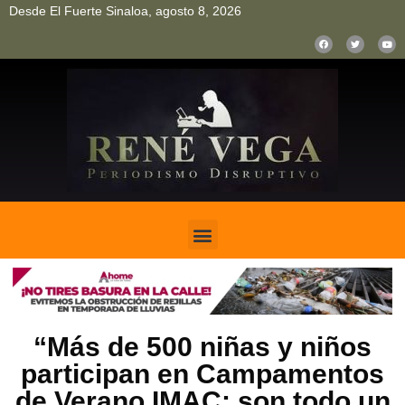
Desde El Fuerte Sinaloa, agosto 8, 2026
pinup
pin up
mostbet casino kz
bonus aviator game
1win
“Más de 500 niñas y niños
participan en Campamentos
de Verano IMAC: son todo un