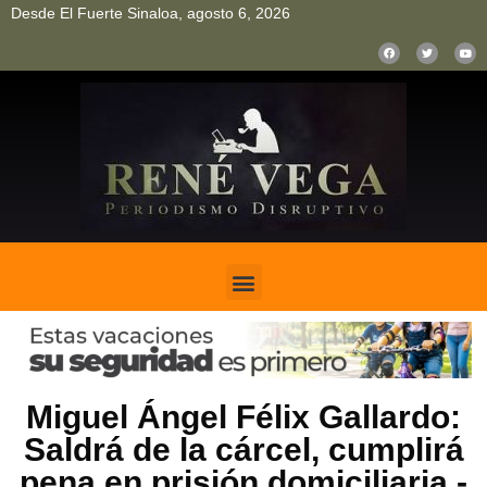
Desde El Fuerte Sinaloa, agosto 6, 2026
pinup
pin up
mostbet casino kz
bonus aviator game
1win
Miguel Ángel Félix Gallardo:
Saldrá de la cárcel, cumplirá
pena en prisión domiciliaria.-