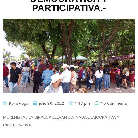
PARTICIPATIVA.-
Rene Vega
julio 30, 2022
1:37 pm
No Comments
MORENISTAS EN SINALOA LLEVAN JORNADA DEMOCRÁTICA Y
PARTICIPATIVA