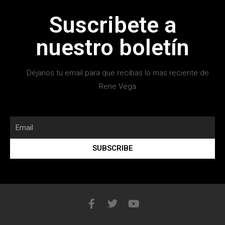
Suscribete a
nuestro boletín
Déjanos tu email para que recibas lo mas reciente de
Rene Vega
SUBSCRIBE