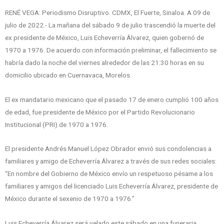
RENÉ VEGA: Periodismo Disruptivo. CDMX, El Fuerte, Sinaloa. A 09 de
julio de 2022.- La mañana del sábado 9 de julio trascendió la muerte del
ex presidente de México, Luis Echeverría Álvarez, quien gobernó de
1970 a 1976. De acuerdo con información preliminar, el fallecimiento se
habría dado la noche del viernes alrededor de las 21:30 horas en su
domicilio ubicado en Cuernavaca, Morelos.
El ex mandatario mexicano que el pasado 17 de enero cumplió 100 años
de edad, fue presidente de México por el Partido Revolucionario
Institucional (PRI) de 1970 a 1976.
El presidente Andrés Manuel López Obrador envió sus condolencias a
familiares y amigo de Echeverría Álvarez a través de sus redes sociales:
“En nombre del Gobierno de México envío un respetuoso pésame a los
familiares y amigos del licenciado Luis Echeverría Álvarez, presidente de
México durante el sexenio de 1970 a 1976.”
Luis Echeverría Álvarez será velado este sábado en una funeraria