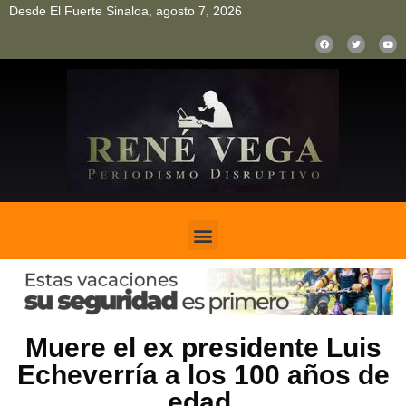
Desde El Fuerte Sinaloa, agosto 7, 2026
pinup
pin up
mostbet casino kz
bonus aviator game
1win
Muere el ex presidente Luis
Echeverría a los 100 años de
edad.