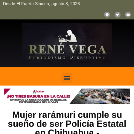
Desde El Fuerte Sinaloa, agosto 8, 2026
pinup
pin up
mostbet casino kz
bonus aviator game
1win
Mujer rarámuri cumple su
sueño de ser Policía Estatal
en Chihuahua.-