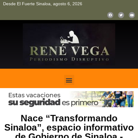
Desde El Fuerte Sinaloa, agosto 6, 2026
pinup
pin up
mostbet casino kz
bonus aviator game
1win
Nace “Transformando
Sinaloa”, espacio informativo
de Gobierno de Sinaloa.-