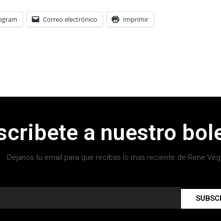
legram
Correo electrónico
Imprimir
scribete a nuestro bole
Déjanos tu email para que recibas lo mas reciente de Rene Veg
SUBSC