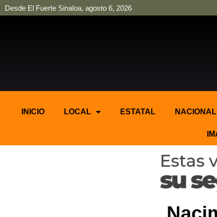
Desde El Fuerte Sinaloa, agosto 6, 2026
pinup
pin up
mostbet casino kz
bonus aviator game
1win
INICIO
LOCAL
ESTATAL
NACIONAL
IM
Nacim