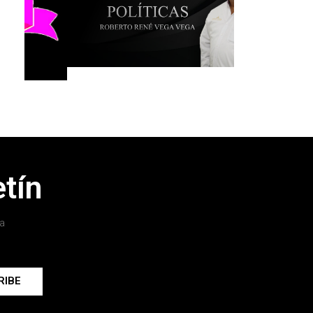
tín
a
RIBE