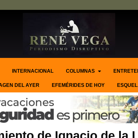
INTERNACIONAL
COLUMNAS
ENTRETE
AGEN DEL AYER
EFEMÉRIDES DE HOY
ESQUEL
iento de Ignacio de la L