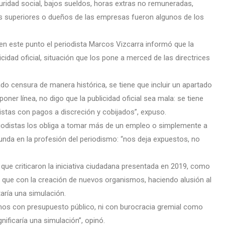
guridad social, bajos sueldos, horas extras no remuneradas,
us superiores o dueños de las empresas fueron algunos de los
l, en este punto el periodista Marcos Vizcarra informó que la
idad oficial, situación que los pone a merced de las directrices
cado censura de manera histórica, se tiene que incluir un apartado
er línea, no digo que la publicidad oficial sea mala: se tiene
istas con pagos a discreción y cobijados”, expuso.
riodistas los obliga a tomar más de un empleo o simplemente a
bunda en la profesión del periodismo: “nos deja expuestos, no
que criticaron la iniciativa ciudadana presentada en 2019, como
ar que con la creación de nuevos organismos, haciendo alusión al
taría una simulación.
os con presupuesto público, ni con burocracia gremial como
ificaría una simulación”, opinó.