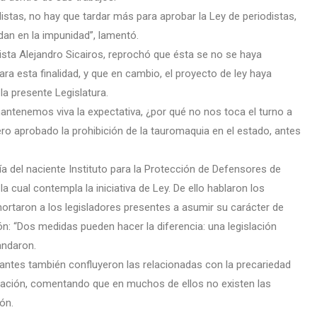
stas, no hay que tardar más para aprobar la Ley de periodistas,
dan en la impunidad”, lamentó.
dista Alejandro Sicairos, reprochó que ésta se no se haya
ra esta finalidad, y que en cambio, el proyecto de ley haya
la presente Legislatura.
mantenemos viva la expectativa, ¿por qué no nos toca el turno a
mero aprobado la prohibición de la tauromaquia en el estado, antes
ía del naciente Instituto para la Protección de Defensores de
 cual contempla la iniciativa de Ley. De ello hablaron los
ortaron a los legisladores presentes a asumir su carácter de
ón: “Dos medidas pueden hacer la diferencia: una legislación
andaron.
antes también confluyeron las relacionadas con la precariedad
cación, comentando que en muchos de ellos no existen las
ón.