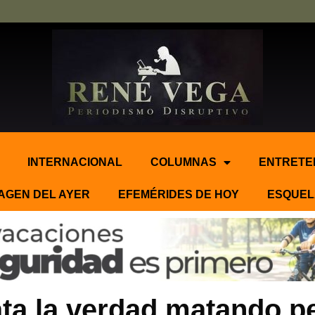
INTERNACIONAL
COLUMNAS
ENTRETE
AGEN DEL AYER
EFEMÉRIDES DE HOY
ESQUEL
ta la verdad matando pe