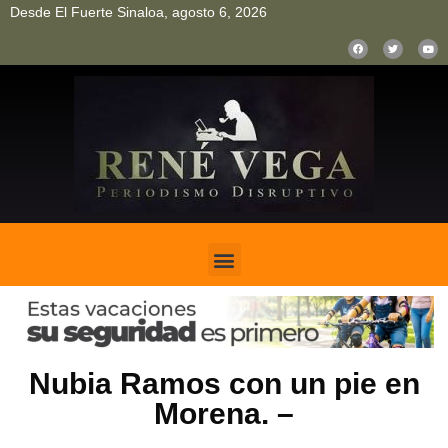
Desde El Fuerte Sinaloa, agosto 6, 2026
pinup
pin up
mostbet casino kz
bonus aviator game
1win
Nubia Ramos con un pie en
Morena. –