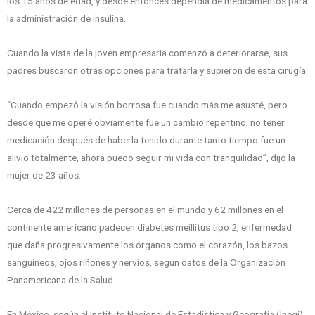
los 15 años de edad, y desde entonces dependía de medicamentos para
la administración de insulina.
Cuando la vista de la joven empresaria comenzó a deteriorarse, sus
padres buscaron otras opciones para tratarla y supieron de esta cirugía.
“Cuando empezó la visión borrosa fue cuando más me asusté, pero
desde que me operé obviamente fue un cambio repentino, no tener
medicación después de haberla tenido durante tanto tiempo fue un
alivio totalmente, ahora puedo seguir mi vida con tranquilidad”, dijo la
mujer de 23 años.
Cerca de 422 millones de personas en el mundo y 62 millones en el
continente americano padecen diabetes meillitus tipo 2, enfermedad
que daña progresivamente los órganos como el corazón, los bazos
sanguíneos, ojos riñones y nervios, según datos de la Organización
Panamericana de la Salud.
En México, según el Instituto Nacional de Estadística y Geografía (Inegi),