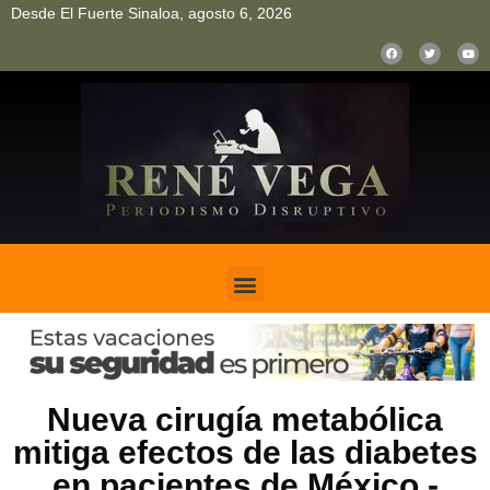
Desde El Fuerte Sinaloa, agosto 6, 2026
pinup
pin up
mostbet casino kz
bonus aviator game
1win
Nueva cirugía metabólica
mitiga efectos de las diabetes
en pacientes de México.-