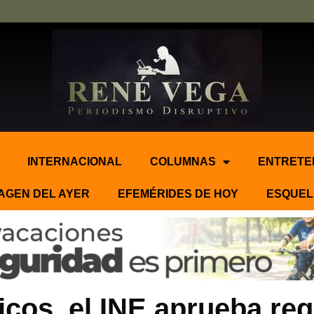
INTERNACIONAL
COLUMNAS
ENTRETE
AGEN DEL AYER
EFEMÉRIDES DE HOY
ESQUEL
ticos, el INE aprueba re