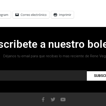
legram
Correo electrónico
Imprimir
scribete a nuestro bole
Déjanos tu email para que recibas lo mas reciente de Rene Veg
SUBSC