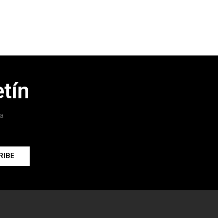
tín
a
RIBE