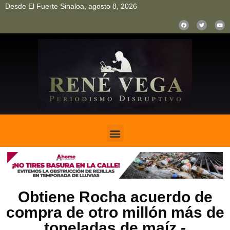
Desde El Fuerte Sinaloa, agosto 8, 2026
pinup
pin up
mostbet casino kz
bonus aviator game
1win
Obtiene Rocha acuerdo de
compra de otro millón más de
toneladas de maíz.-