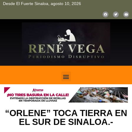
Desde El Fuerte Sinaloa, agosto 10, 2026
pinup
pin up
mostbet casino kz
bonus aviator game
1win
“ORLENE” TOCA TIERRA EN
EL SUR DE SINALOA.-