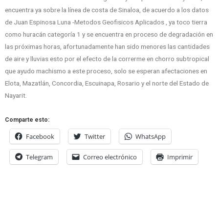
encuentra ya sobre la línea de costa de Sinaloa, de acuerdo a los datos
de Juan Espinosa Luna -Metodos Geofisicos Aplicados , ya toco tierra
como huracán categoría 1 y se encuentra en proceso de degradación en
las próximas horas, afortunadamente han sido menores las cantidades
de aire y lluvias esto por el efecto de la correrme en chorro subtropical
que ayudo machismo a este proceso, solo se esperan afectaciones en
Elota, Mazatlán, Concordia, Escuinapa, Rosario y el norte del Estado de
Nayarit.
Comparte esto:
Facebook
Twitter
WhatsApp
Telegram
Correo electrónico
Imprimir