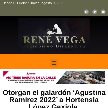
Desde El Fuerte Sinaloa, agosto 9, 2026
pinup
pin up
mostbet casino kz
bonus aviator game
1win
Otorgan el galardón ‘Agustina
Ramírez 2022’ a Hortensia
López Gaxiola.