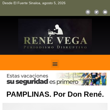
Desde El Fuerte Sinaloa, agosto 5, 2026
pinup
pin up
mostbet casino kz
bonus aviator game
1win
PAMPLINAS. Por Don René.