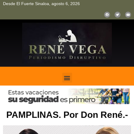
Desde El Fuerte Sinaloa, agosto 6, 2026
pinup
pin up
mostbet casino kz
bonus aviator game
1win
PAMPLINAS. Por Don René.-