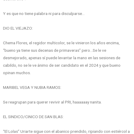
Y es que no tiene palabra ni para disculparse…
DIO EL VIEJAZO:
Chema Flores, el regidor multicolor, se le vinieron los años encima,
“bueno ya tiene sus decenas de primaveras” pero…Se le ve
desmejorado, apenas sí puede levantar la mano en las sesiones de
cabildo, no se le ve ánimo de ser candidato en el 2024 y que bueno
opinan muchos.
MARIBEL VEGA Y NUBIA RAMOS:
Se reagrupan para querer revivir al PRI, haaaaaay nanita.
EL SINDICO/CINICO DE SAN BLAS:
“El Lolas” Uriarte sigue con el abanico prendido, ripiando con estiércol a