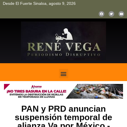
Desde El Fuerte Sinaloa, agosto 9, 2026
pinup
pin up
mostbet casino kz
bonus aviator game
1win
PAN y PRD anuncian
suspensión temporal de
alianza Va por México.-