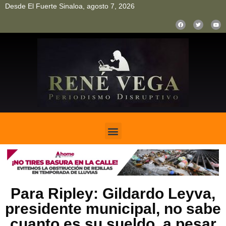
Desde El Fuerte Sinaloa, agosto 7, 2026
pinup
pin up
mostbet casino kz
bonus aviator game
1win
Para Ripley: Gildardo Leyva,
presidente municipal, no sabe
cuanto es su sueldo, a pesar