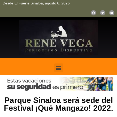
Desde El Fuerte Sinaloa, agosto 6, 2026
pinup
pin up
mostbet casino kz
bonus aviator game
1win
Parque Sinaloa será sede del
Festival ¡Qué Mangazo! 2022.