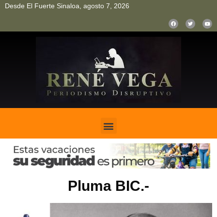
Desde El Fuerte Sinaloa, agosto 7, 2026
pinup
pin up
mostbet casino kz
bonus aviator game
1win
Pluma BIC.-