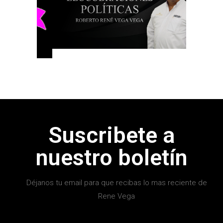
Suscribete a
nuestro boletín
Déjanos tu email para que recibas lo mas reciente de
Rene Vega