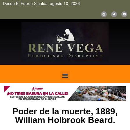
Desde El Fuerte Sinaloa, agosto 10, 2026
pinup
pin up
mostbet casino kz
bonus aviator game
1win
Poder de la muerte, 1889,
William Holbrook Beard.