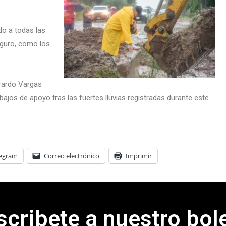
o a todas las
eguro, como los
rardo Vargas
bajos de apoyo tras las fuertes lluvias registradas durante este
legram
Correo electrónico
Imprimir
scribete a nuestro bole