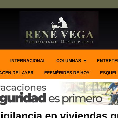
INTERNACIONAL
COLUMNAS
ENTRETE
AGEN DEL AYER
EFEMÉRIDES DE HOY
ESQUEL
igilancia en viviendas 