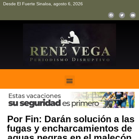
Desde El Fuerte Sinaloa, agosto 6, 2026
pinup
pin up
mostbet casino kz
bonus aviator game
1win
Por Fin: Darán solución a las
fugas y encharcamientos de
aguas negras en el malecón