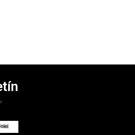
tín
a
RIBE