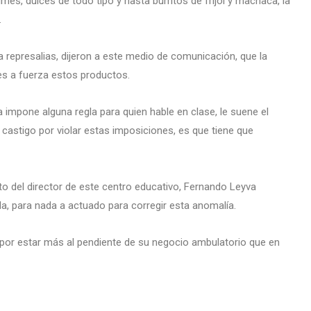
es, dulces de todo tipo y hasta burritos de frijol y machaca, la
.
 represalias, dijeron a este medio de comunicación, que la
es a fuerza estos productos.
da impone alguna regla para quien hable en clase, le suene el
l castigo por violar estas imposiciones, es que tiene que
to del director de este centro educativo, Fernando Leyva
, para nada a actuado para corregir esta anomalía.
 por estar más al pendiente de su negocio ambulatorio que en