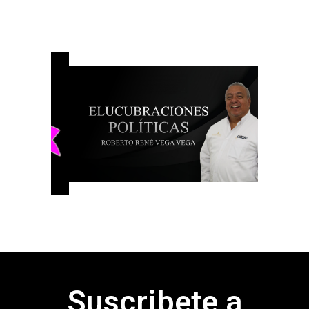
Suscribete a