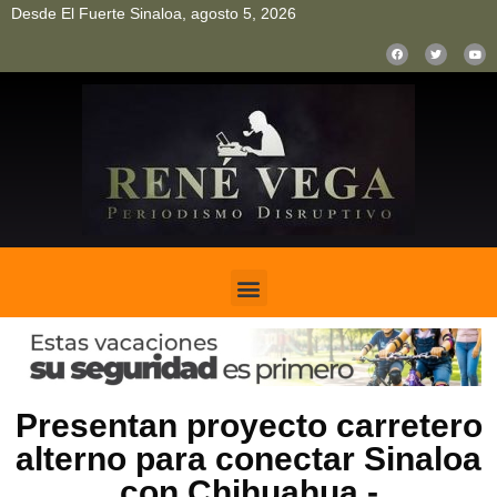
Desde El Fuerte Sinaloa, agosto 5, 2026
pinup
pin up
mostbet casino kz
bonus aviator game
1win
Presentan proyecto carretero
alterno para conectar Sinaloa
con Chihuahua.-