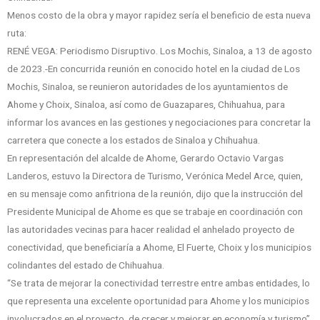
Menos costo de la obra y mayor rapidez sería el beneficio de esta nueva
ruta:
RENÉ VEGA: Periodismo Disruptivo. Los Mochis, Sinaloa, a 13 de agosto
de 2023.-En concurrida reunión en conocido hotel en la ciudad de Los
Mochis, Sinaloa, se reunieron autoridades de los ayuntamientos de
Ahome y Choix, Sinaloa, así como de Guazapares, Chihuahua, para
informar los avances en las gestiones y negociaciones para concretar la
carretera que conecte a los estados de Sinaloa y Chihuahua.
En representación del alcalde de Ahome, Gerardo Octavio Vargas
Landeros, estuvo la Directora de Turismo, Verónica Medel Arce, quien,
en su mensaje como anfitriona de la reunión, dijo que la instrucción del
Presidente Municipal de Ahome es que se trabaje en coordinación con
las autoridades vecinas para hacer realidad el anhelado proyecto de
conectividad, que beneficiaría a Ahome, El Fuerte, Choix y los municipios
colindantes del estado de Chihuahua.
“Se trata de mejorar la conectividad terrestre entre ambas entidades, lo
que representa una excelente oportunidad para Ahome y los municipios
involucrados en el proyecto, de crecer y mejorar en economía y turismo”,