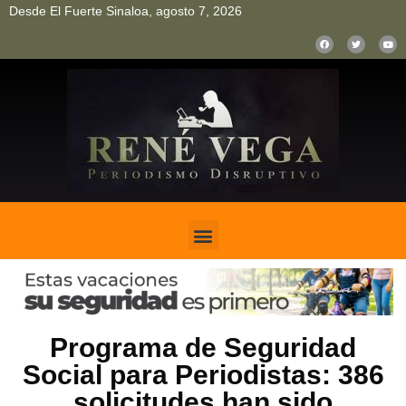
Desde El Fuerte Sinaloa, agosto 7, 2026
pinup
pin up
mostbet casino kz
bonus aviator game
1win
Programa de Seguridad
Social para Periodistas: 386
solicitudes han sido