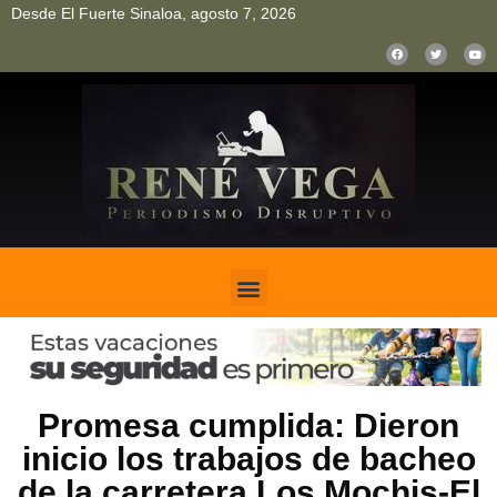
Desde El Fuerte Sinaloa, agosto 7, 2026
pinup
pin up
mostbet casino kz
bonus aviator game
1win
Promesa cumplida: Dieron
inicio los trabajos de bacheo
de la carretera Los Mochis-El