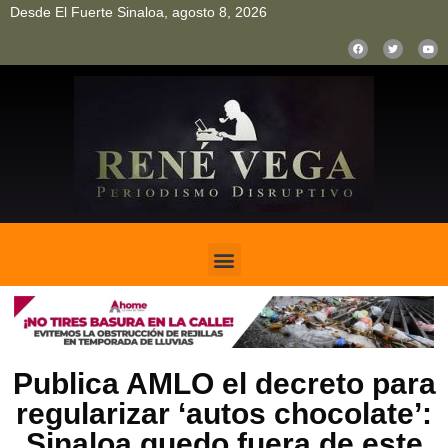
Desde El Fuerte Sinaloa, agosto 8, 2026
pinup
pin up
mostbet casino kz
bonus aviator game
1win
Publica AMLO el decreto para
regularizar ‘autos chocolate’:
Sinaloa quedo fuera de este