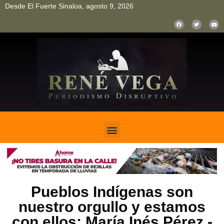
Desde El Fuerte Sinaloa, agosto 9, 2026
pinup
pin up
mostbet casino kz
bonus aviator game
1win
Pueblos Indígenas son
nuestro orgullo y estamos
con ellos: María Inés Pérez.-